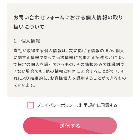
お問い合わせフォームにおける個人情報の取り
扱いについて
個人情報
当社が取得する個人情報は、次に掲げる情報のほか、個人
に関する情報であって当該情報に含まれる記述などによっ
て特定の個人を識別できるもの、その情報のみでは識別で
きない場合でも、他の情報と容易に照合することができ、そ
れにより結果的に、お客様個人を識別することができるもの
をいいます。
本人確認に関する情報
プライバシーポリシー、利用規約に同意する
氏名、住所、郵便番号、性別、生年月日、電話番号、メ
ールアドレス、アカウントのＩＤ及びパスワード、ＳＮＳ
アカウント情報、免許証、・住民票など公的証明書に
関する情報等
決済に関する情報
金融機関口座に関する情報、決済及びその方法に関