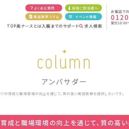
よくある質問
採用ご担当者へ
お電話で
0120
美容業界コラム
イベント情報
受付10:00
TOP
美ナースとは
入職までのサポート
求人検索
column
アンバサダー
ッフの育成と職場環境の向上を通じて、質の高い美容医療を提供したいです。
の育成と職場環境の向上を通じて、質の高い