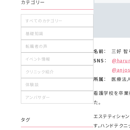
カテゴリー
すべてのカテゴリー
基礎知識
転職者の声
名前
： 三好 智
イベント情報
SNS
：
@haru
@anjos
クリニック紹介
所属
： 医療法
体験談
看護学校を卒業
アンバサダー
た。
エステティシャ
タグ
す。ハンドテク