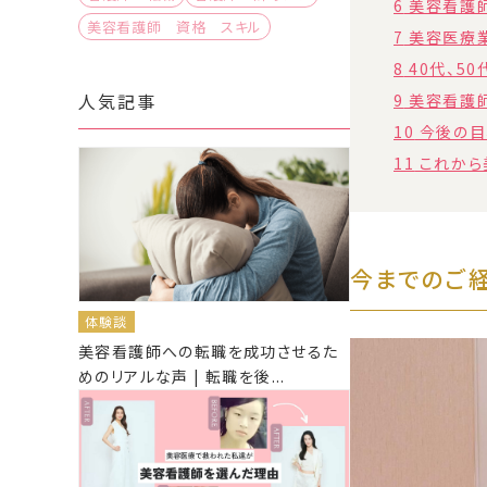
6
美容看護師
美容看護師 資格 スキル
7
美容医療業
8
40代、5
人気記事
9
美容看護師
10
今後の目
11
これから
今までのご経
体験談
美容看護師への転職を成功させるた
めのリアルな声 | 転職を後...