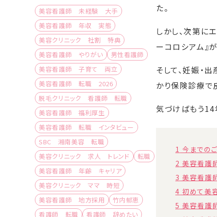
た。
美容看護師 未経験 大手
美容看護師 年収 実態
しかし、次第に
美容クリニック 社割 特典
ーコロシアム』
美容看護師 やりがい
男性看護師
そして、妊娠・出
美容看護師 子育て 両立
美容看護師 転職 2026
かり保険診療で
脱毛クリニック 看護師 転職
気づけばもう1
美容看護師 福利厚生
美容看護師 転職 インタビュー
SBC 湘南美容 転職
1
今までのご
美容クリニック 求人 トレンド
転職
2
美容看護師
美容看護師 年齢 キャリア
3
美容看護師
美容クリニック ママ 時短
4
初めて美容
美容看護師 地方採用
竹内郁恵
5
美容看護師
看護師 転職
看護師 辞めたい