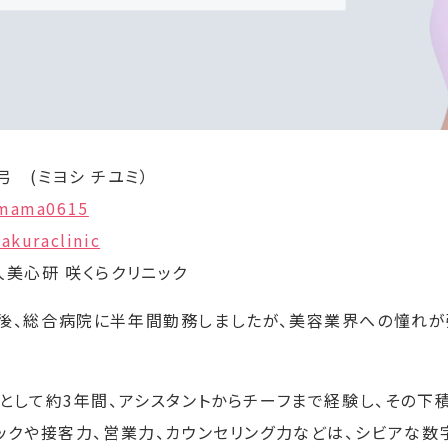
弓 (ミヨシ チユミ）
mama0615
akuraclinic
人美心研 咲くらクリニック
後、総合病院に半年間勤務しましたが、美容業界への憧れが
ンとして約3年間、アシスタントからチーフまで経験し、その
ニックや接客力、営業力、カウンセリング力などは、シビアな