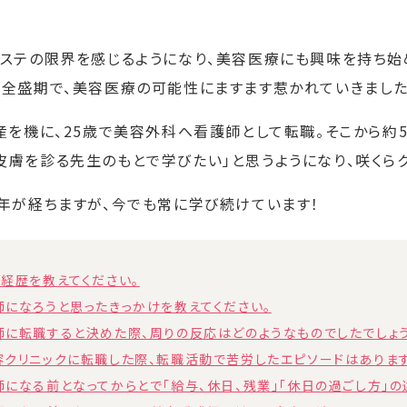
エステの限界を感じるようになり、美容医療にも興味を持ち始め
が全盛期で、美容医療の可能性にますます惹かれていきました
産を機に、25歳で美容外科へ看護師として転職。そこから約
皮膚を診る先生のもとで学びたい」と思うようになり、咲くら
4年が経ちますが、今でも常に学び続けています！
経歴を教えてください。
になろうと思ったきっかけを教えてください。
に転職すると決めた際、周りの反応はどのようなものでしたでしょ
クリニックに転職した際、転職活動で苦労したエピソードはありま
になる前となってからとで「給与、休日、残業」「休日の過ごし方」の