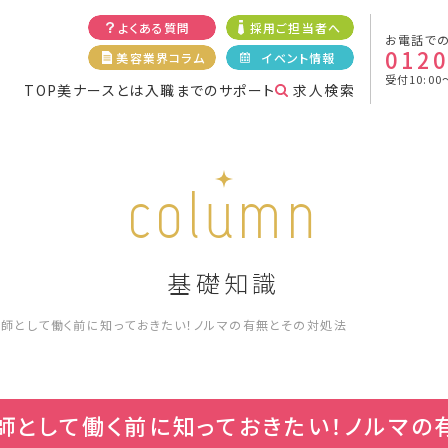
よくある質問
採用ご担当者へ
お電話で
0120
美容業界コラム
イベント情報
受付10:00
TOP
美ナースとは
入職までのサポート
求人検索
column
基礎知識
師として働く前に知っておきたい！ノルマの有無とその対処法
師として働く前に知っておきたい！ノルマの