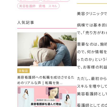
美容看護師 資格 スキル
美容クリニック
人気記事
病棟では基本的
で、「売り方がわ
重要なのは、施
ので、何か情報
ったのか」とい
で、お客様の利
体験談
美容看護師への転職を成功させるた
ただし、最初か
めのリアルな声 | 転職を後...
スキルを増やし
美容看護師とし
看護師としての