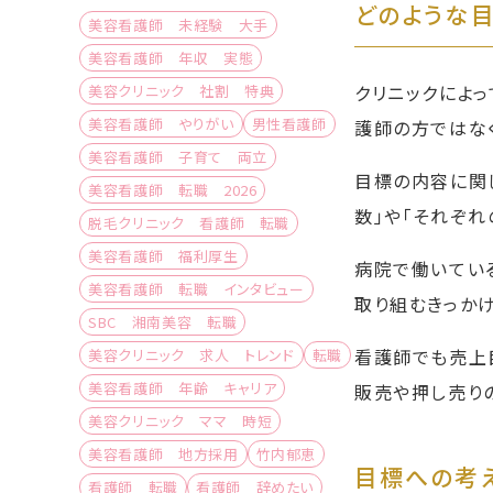
どのような
美容看護師 未経験 大手
美容看護師 年収 実態
クリニックによっ
美容クリニック 社割 特典
美容看護師 やりがい
男性看護師
護師の方ではな
美容看護師 子育て 両立
目標の内容に関
美容看護師 転職 2026
数」や「それぞれ
脱毛クリニック 看護師 転職
美容看護師 福利厚生
病院で働いてい
美容看護師 転職 インタビュー
取り組むきっか
SBC 湘南美容 転職
看護師でも売上
美容クリニック 求人 トレンド
転職
美容看護師 年齢 キャリア
販売や押し売り
美容クリニック ママ 時短
美容看護師 地方採用
竹内郁恵
目標への考
看護師 転職
看護師 辞めたい